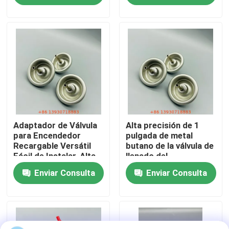
Sobre nosotros
Viaje de la fábrica
Control de calidad
Adaptador de Válvula
Alta precisión de 1
Contacto los E.E.U.U.
para Encendedor
pulgada de metal
Recargable Versátil
butano de la válvula de
Fácil de Instalar, Alta
llenado del
Noticias
Compatibilidad para
encendedor para latas
Enviar Consulta
Enviar Consulta
Viajes y Uso Diario
de aerosoles
Casos
Válvula de gas del butano