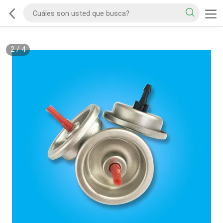
2
/
4