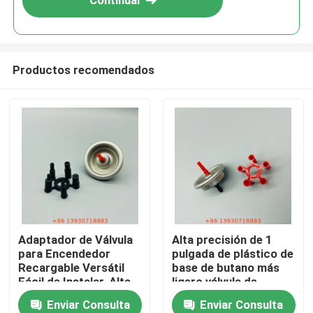
Continuar
Productos recomendados
Hogar
Adaptador de Válvula
Alta precisión de 1
para Encendedor
pulgada de plástico de
Productos
Recargable Versátil
base de butano más
Fácil de Instalar, Alta
ligero válvula de
Compatibilidad para
aerosoles de gas para
Enviar Consulta
Enviar Consulta
Videos
Viajes y Uso Diario
la lata de recarga